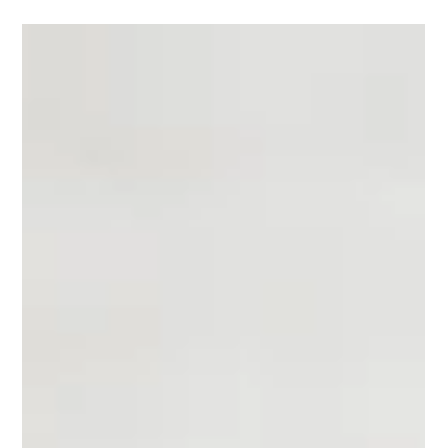
hoteldivision
2024年9月20日
読了時間: 1分
2024 Marriott International APEC
Sustainable Bartender Championship
に出店いたしました。
2024 Marriott International APEC Sustainable Bartender