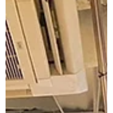
新設した拠点は、 東京都の、練馬区。 そして埼玉県の、新座
市・入間市・久喜市の4拠点となります。 当社では公共・民間
を問わず入札案件への対応を行っており、支店の設置により各
地域での迅速な対応や現地調査が可能となります。 拠点数の拡
充は、地域に密着した体制づくりにつながり、より多くの案件
に対応できる体制強化にもつながります。 今後も関東エリアを
中心に、安心してご依頼いただける体制づくりを進めてまいり
ます。 お仕事のご相談・ご依頼がございましたら、ぜひお気軽
にお問い合わせください。 なお、その他の支店情報につきまし
ては、会社概要ページよりご確認いただけます。 皆さまからの
ご依頼を心よりお待ちしております。