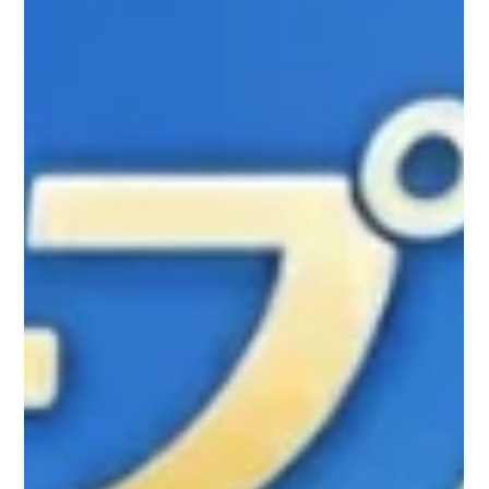
などを中心に事業を展開してまいりました。 その中で常に「現
状に満足していないか」「より良いサービスを提供できている
か」と自問自答を重ね、進化し続けることをモットーに歩んで
まいりました。 おかげさまで、皆様の温かいご支援に支えら
れ、創業より30余年にわたり事業を継続することができまし
た。 そしてこのたび、清掃業で培ってきた「細やかな気配り」
と「高い安全意識」を活かし、ホテル警備を中心とした警備業
へ新たに挑戦いたします。 長年ホテル現場に携わってきた経験
をもとに、現場を熟知した当社だからこそ提供できる、専門性
の高い警備サービスを目指してまいります。 お客様の「安全」
と「快適」を守る新たな取り組みとして、社員一同、誠心誠意
取り組んでまいります。 今後とも変わらぬご支援を賜りますよ
う、よろしくお願い申し上げます。 詳しくは下記ホームページ
をご覧ください。